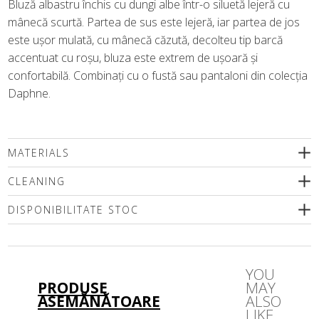
Bluză albastru închis cu dungi albe într-o siluetă lejeră cu
mânecă scurtă. Partea de sus este lejeră, iar partea de jos
este ușor mulată, cu mânecă căzută, decolteu tip barcă
accentuat cu roșu, bluza este extrem de ușoară și
confortabilă. Combinați cu o fustă sau pantaloni din colecția
Daphne.
MATERIALS
CLEANING
DISPONIBILITATE STOC
Vă rugăm să selectați o dimensiune
YOU
PRODUSE
MAY
ASEMĂNĂTOARE
ALSO
LIKE