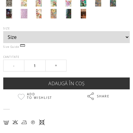
SIZE
Size Guide
CANTITATE
-
+
ADD
SHARE
TO WISHLIST
G K N Q X