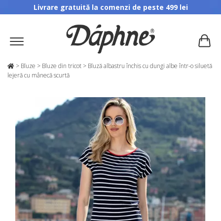
Livrare gratuită la comenzi de peste 499 lei
>
Bluze
>
Bluze din tricot
>
Bluză albastru închis cu dungi albe într-o siluetă
lejeră cu mânecă scurtă