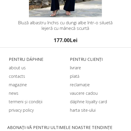
Bluză albastru închis cu dungi albe într-o siluetă
lejeră cu mânecă scurtă
177.00Lei
PENTRU DÁPHNЕ
PENTRU CLIENȚI
about us
livrare
contacts
plată
magazine
reclamație
news
vaucere cadou
termeni și condiții
dáphnе loyalty card
privacy policy
harta site-ului
ABONAȚI-VĂ PENTRU ULTIMELE NOASTRE TENDINȚE