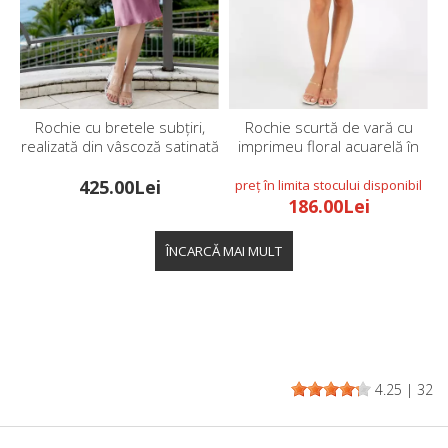
Rochie cu bretele subțiri,
Rochie scurtă de vară cu
realizată din vâscoză satinată
imprimeu floral acuarelă în
delicată, în culoarea Orchid
culori armonios degrade
Bloom
425.00Lei
186.00Lei
4.25
|
32