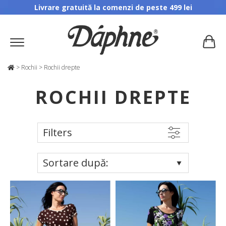
Livrare gratuită la comenzi de peste 499 lei
>
Rochii
>
Rochii drepte
ROCHII DREPTE
Filters
Sortare după: