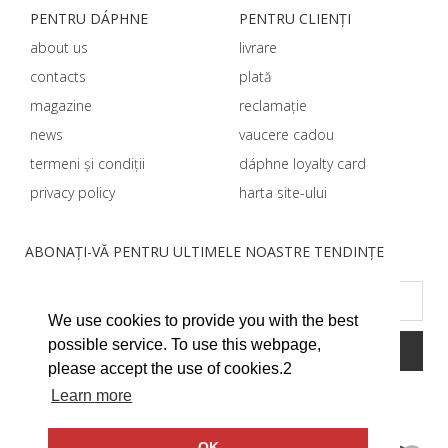
PENTRU DÁPHNЕ
PENTRU CLIENȚI
about us
livrare
contacts
plată
magazine
reclamație
news
vaucere cadou
termeni și condiții
dáphnе loyalty card
privacy policy
harta site-ului
ABONAȚI-VĂ PENTRU ULTIMELE NOASTRE TENDINȚE
We use cookies to provide you with the best
possible service. To use this webpage,
please accept the use of cookies.2
Learn more
OK