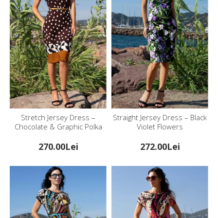
Stretch Jersey Dress –
Straight Jersey Dress – Black
Chocolate & Graphic Polka
Violet Flowers
270.00Lei
272.00Lei