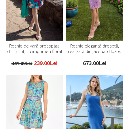
Rochie de vară proaspătă
Rochie elegantă dreaptă,
din tricot, cu imprimeu floral
realizată din jacquard luxos
pictural în culori vibrante
cu textură reliefată și reflexii
satinate, în culoarea Orchid
239.00Lei
673.00Lei
341.00Lei
Mist