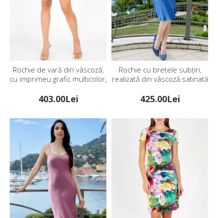
Rochie de vară din vâscoză,
Rochie cu bretele subțiri,
cu imprimeu grafic multicolor,
realizată din vâscoză satinată
în culoarea Aqua Green
delicată, în culoarea Riviera
403.00Lei
425.00Lei