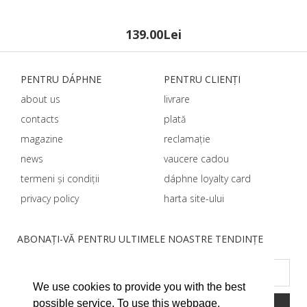
139.00Lei
PENTRU DÁPHNЕ
PENTRU CLIENȚI
about us
livrare
contacts
plată
magazine
reclamație
news
vaucere cadou
termeni și condiții
dáphnе loyalty card
privacy policy
harta site-ului
ABONAȚI-VĂ PENTRU ULTIMELE NOASTRE TENDINȚE
We use cookies to provide you with the best
possible service. To use this webpage,