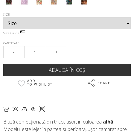
SIZE
Size Guide
CANTITATE
-
+
ADD
SHARE
TO WISHLIST
G K N Q X
Bluză confecționată din tricot ușor, în culoarea
albă
.
Modelul este lejer în partea superioară, ușor cambrat spre