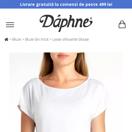
Livrare gratuită la comenzi de peste 499 lei
>
Bluze
>
Bluze din tricot
>
Loose silhouette blouse