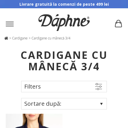
Livrare gratuită la comenzi de peste 499 lei
>
Cardigane
>
Cardigane cu mânecă 3/4
CARDIGANE CU
MÂNECĂ 3/4
Filters
Sortare după: