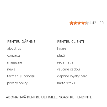
4.42
|
30
PENTRU DÁPHNЕ
PENTRU CLIENȚI
about us
livrare
contacts
plată
magazine
reclamație
news
vaucere cadou
termeni și condiții
dáphnе loyalty card
privacy policy
harta site-ului
ABONAȚI-VĂ PENTRU ULTIMELE NOASTRE TENDINȚE