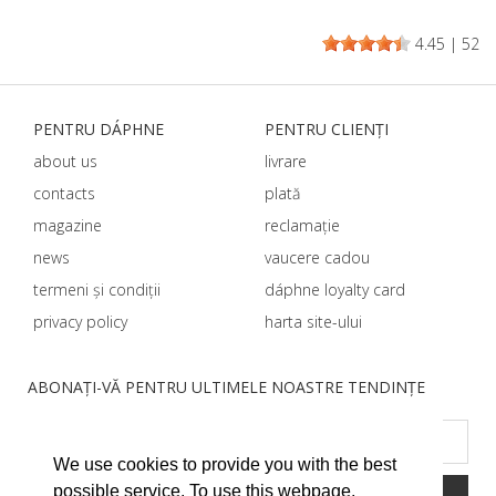
4.45
|
52
PENTRU DÁPHNЕ
PENTRU CLIENȚI
about us
livrare
contacts
plată
magazine
reclamație
news
vaucere cadou
termeni și condiții
dáphnе loyalty card
privacy policy
harta site-ului
ABONAȚI-VĂ PENTRU ULTIMELE NOASTRE TENDINȚE
We use cookies to provide you with the best
possible service. To use this webpage,