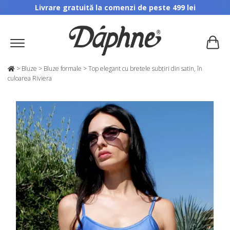
Livrare gratuită la comenzi de peste 499 lei
>
Bluze
>
Bluze formale
>
Top elegant cu bretele subțiri din satin, în
culoarea Riviera