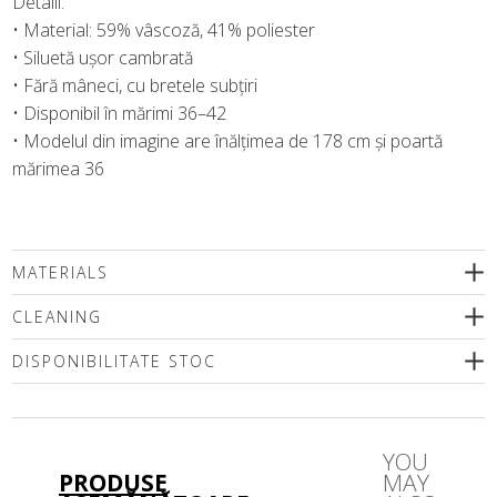
Detalii:
• Material: 59% vâscoză, 41% poliester
• Siluetă ușor cambrată
• Fără mâneci, cu bretele subțiri
• Disponibil în mărimi 36–42
• Modelul din imagine are înălțimea de 178 cm și poartă
mărimea 36
MATERIALS
CLEANING
DISPONIBILITATE STOC
Vă rugăm să selectați o dimensiune
YOU
PRODUSE
MAY