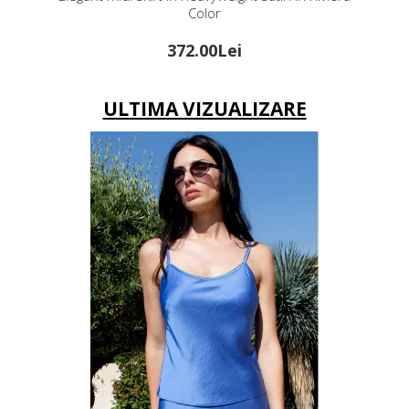
r
Lei
206.00Lei
ULTIMA VIZUALIZARE