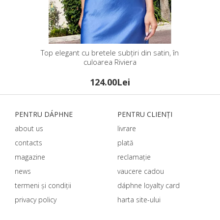
Top elegant cu bretele subțiri din satin, în
culoarea Riviera
124.00Lei
PENTRU DÁPHNЕ
PENTRU CLIENȚI
about us
livrare
contacts
plată
magazine
reclamație
news
vaucere cadou
termeni și condiții
dáphnе loyalty card
privacy policy
harta site-ului