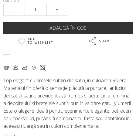
CANTITATE
-
+
ADD
SHARE
TO WISHLIST
G K N Q X
Top elegant cu bretele subțiri din satin, în culoarea Riviera.
Materialul fin oferă o senzație plăcută la purtare, iar luciul
delicat al satinului evidențiază frumos silueta. Linia feminină
a decolteului și bretelele subțiri pun în valoare gâtul și umerii.
Este o alegere ideală pentru evenimente elegante, petreceri
sau cocktailuri, putând fi combinat cu fustă sau pantaloni în
aceeași nuanță sau în culori complementare.