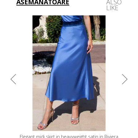
ASEMĂNĂTOARE
ALSO
LIKE
weight satin in Riviera
Silk-modal scarf