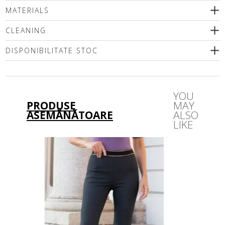
MATERIALS
CLEANING
DISPONIBILITATE STOC
Vă rugăm să selectați o dimensiune
YOU
PRODUSE
MAY
ASEMĂNĂTOARE
ALSO
LIKE