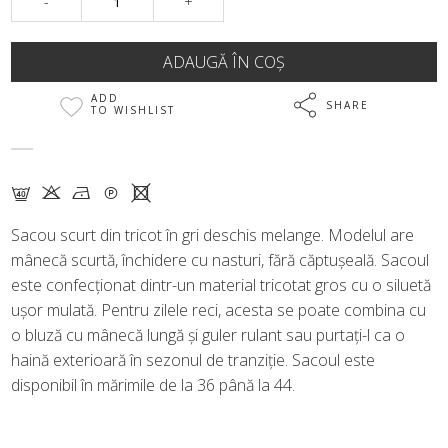
-
+
ADD
SHARE
TO WISHLIST
F K N Q X
Sacou scurt din tricot în gri deschis melange. Modelul are
mânecă scurtă, închidere cu nasturi, fără căptușeală. Sacoul
este confecționat dintr-un material tricotat gros cu o siluetă
ușor mulată. Pentru zilele reci, acesta se poate combina cu
o bluză cu mânecă lungă și guler rulant sau purtați-l ca o
haină exterioară în sezonul de tranziție. Sacoul este
disponibil în mărimile de la 36 până la 44.