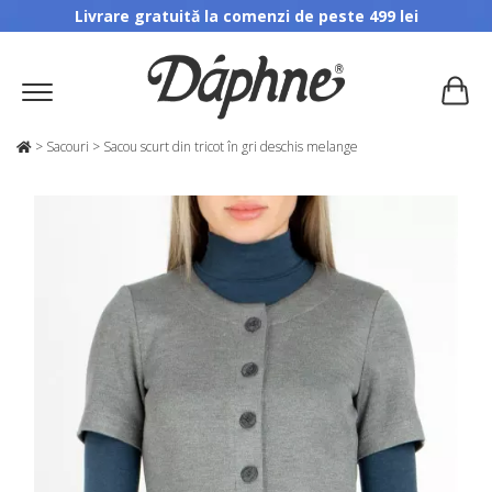
Livrare gratuită la comenzi de peste 499 lei
>
Sacouri
>
Sacou scurt din tricot în gri deschis melange