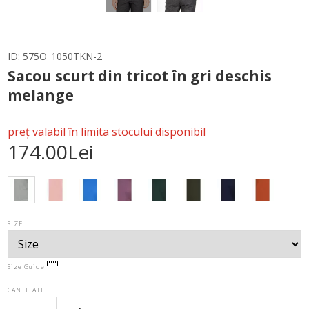
ID:
575O_1050TKN-2
Sacou scurt din tricot în gri deschis
melange
preț valabil în limita stocului disponibil
174.00Lei
SIZE
Size Guide
CANTITATE