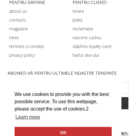
PENTRU DÁPHNЕ
PENTRU CLIENȚI
about us
livrare
contacts
plată
magazine
reclamație
news
vaucere cadou
termeni și condiții
dáphnе loyalty card
privacy policy
harta site-ului
ABONAȚI-VĂ PENTRU ULTIMELE NOASTRE TENDINȚE
We use cookies to provide you with the best
possible service. To use this webpage,
please accept the use of cookies.2
Learn more
OK