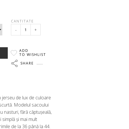
CANTITATE
-
+
ADD
TO WISHLIST
SHARE
 jerseu de lux de culoare
scurtă. Modelul sacoului
u nasturi, fără căptușeală,
 simplă și mai mult
imile de la 36 până la 44.