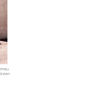
rimeu
 Green