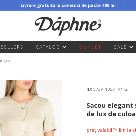
Livrare gratuită la comenzi de peste 499 lei
TSELLERS
CATALOG
OUTLET
SALE
nisipos
ID:
573P_1050TKN-2
Sacou elegant 
de lux de culoa
preț valabil în limita 