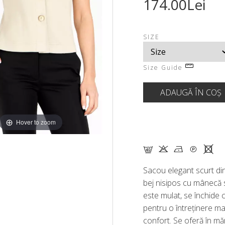
174.00Lei
SIZE
Size Guide
Hover to zoom
F K N Q X
Sacou elegant scurt din
bej nisipos cu mânecă 
este mulat, se închide c
pentru o întreținere mai
confort. Se oferă în măr