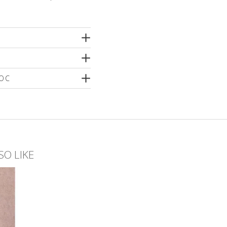
TOC
o dimensiune
SO LIKE