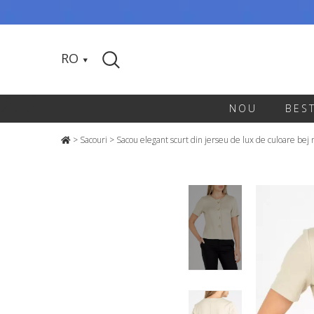
RO
NOU
BES
>
Sacouri
>
Sacou elegant scurt din jerseu de lux de culoare bej 