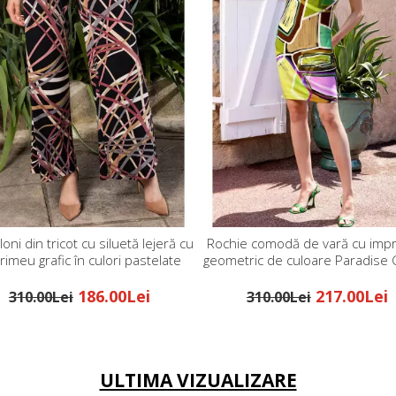
oni din tricot cu siluetă lejeră cu
Rochie comodă de vară cu imp
rimeu grafic în culori pastelate
geometric de culoare Paradise
calde
186.00Lei
217.00Lei
310.00Lei
310.00Lei
ULTIMA VIZUALIZARE