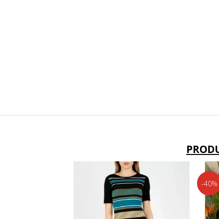
PROD
-40%