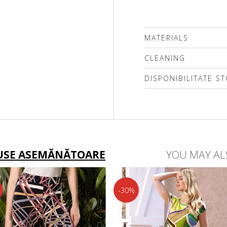
MATERIALS
CLEANING
DISPONIBILITATE S
Vă rugăm să selectați 
USE ASEMĂNĂTOARE
YOU MAY AL
-30%