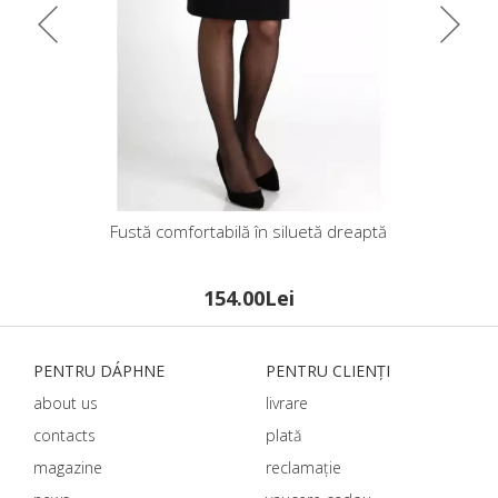
stat
Fustă comfortabilă în siluetă dreaptă
Fus
154.00Lei
PENTRU DÁPHNЕ
PENTRU CLIENȚI
about us
livrare
contacts
plată
magazine
reclamație