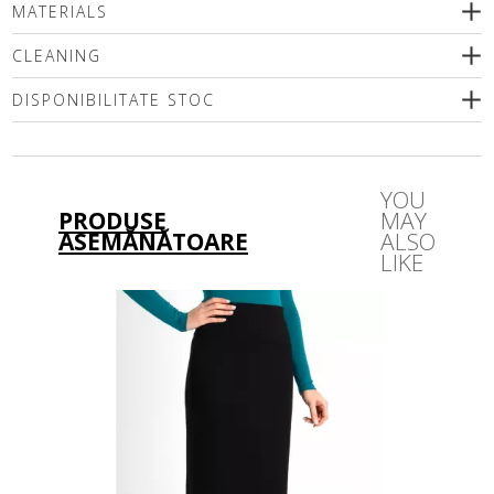
MATERIALS
CLEANING
DISPONIBILITATE STOC
Vă rugăm să selectați o dimensiune
YOU
PRODUSE
MAY
ASEMĂNĂTOARE
ALSO
LIKE