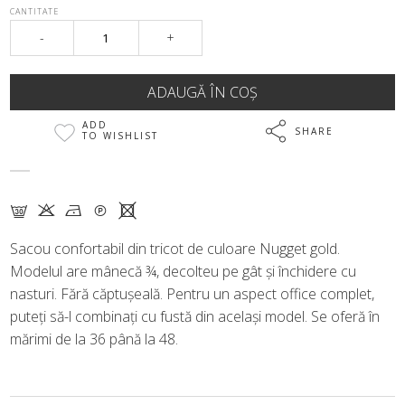
CANTITATE
-
+
ADD
SHARE
TO WISHLIST
G K N Q X
Sacou confortabil din tricot de culoare Nugget gold.
Modelul are mânecă ¾, decolteu pe gât și închidere cu
nasturi. Fără căptușeală. Pentru un aspect office complet,
puteți să-l combinați cu fustă din același model. Se oferă în
mărimi de la 36 până la 48.