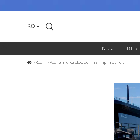
RO
NOU
BES
>
Rochii
>
Rochie midi cu efect denim și imprimeu floral