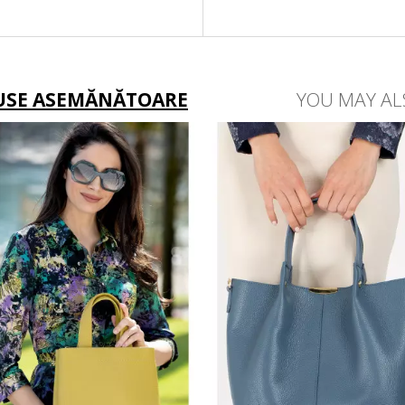
USE ASEMĂNĂTOARE
YOU MAY AL