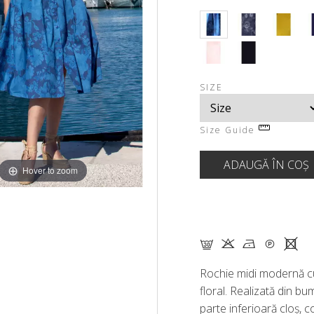
SIZE
Size Guide
Hover to zoom
G K N Q X
Rochie midi modernă cu
floral. Realizată din bu
parte inferioară cloș, 