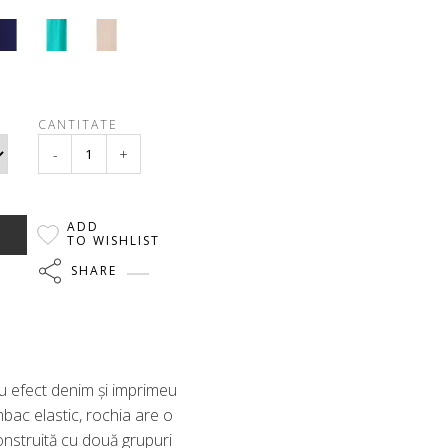
CANTITATE
-
+
ADD
TO WISHLIST
SHARE
 efect denim și imprimeu
mbac elastic, rochia are o
construită cu două grupuri