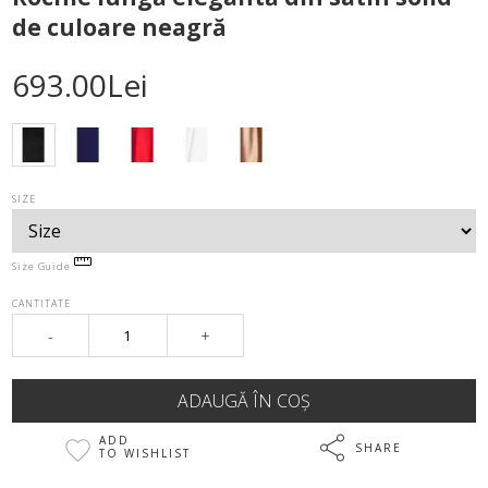
de culoare neagră
693.00Lei
SIZE
Size Guide
CANTITATE
-
+
ADD
SHARE
TO WISHLIST