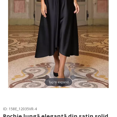
Tap to expand
ID:
158E_12035VR-4
Rochie lungă elegantă din satin solid