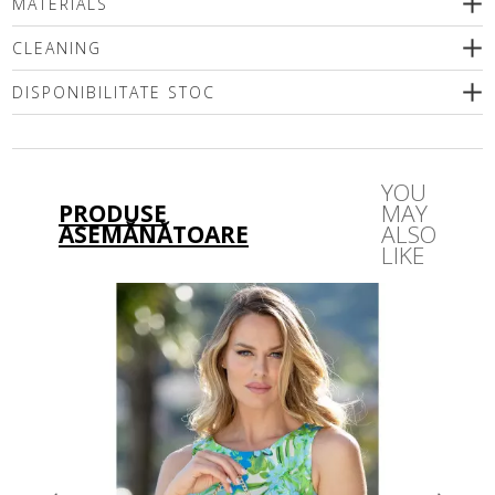
MATERIALS
CLEANING
DISPONIBILITATE STOC
Vă rugăm să selectați o dimensiune
YOU
PRODUSE
MAY
ASEMĂNĂTOARE
ALSO
LIKE