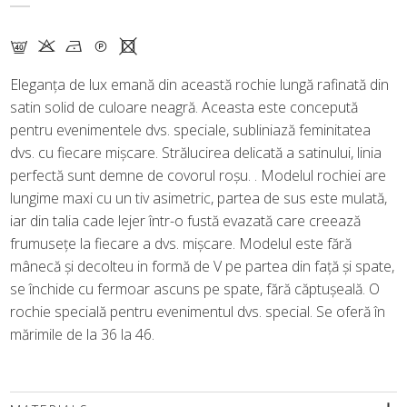
F K N Q X
Eleganța de lux emană din această rochie lungă rafinată din
satin solid de culoare neagră. Aceasta este concepută
pentru evenimentele dvs. speciale, subliniază feminitatea
dvs. cu fiecare mișcare. Strălucirea delicată a satinului, linia
perfectă sunt demne de covorul roșu. . Modelul rochiei are
lungime maxi cu un tiv asimetric, partea de sus este mulată,
iar din talia cade lejer într-o fustă evazată care creează
frumusețe la fiecare a dvs. mișcare. Modelul este fără
mânecă și decolteu in formă de V pe partea din față și spate,
se închide cu fermoar ascuns pe spate, fără căptușeală. O
rochie specială pentru evenimentul dvs. special. Se oferă în
mărimile de la 36 la 46.