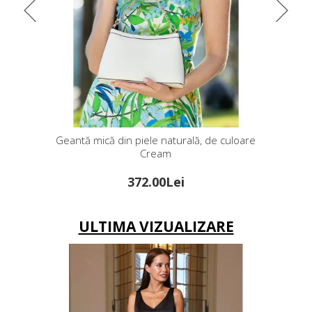
ală, de culoare
Geantă neagră mică cu linii simple și lănțișoare
metalice
295.00Lei
ULTIMA VIZUALIZARE