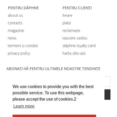
PENTRU DÁPHNЕ
PENTRU CLIENȚI
about us
livrare
contacts
plată
magazine
reclamație
news
vaucere cadou
termeni și condiții
dáphnе loyalty card
privacy policy
harta site-ului
ABONAȚI-VĂ PENTRU ULTIMELE NOASTRE TENDINȚE
We use cookies to provide you with the best
possible service. To use this webpage,
please accept the use of cookies.2
Learn more