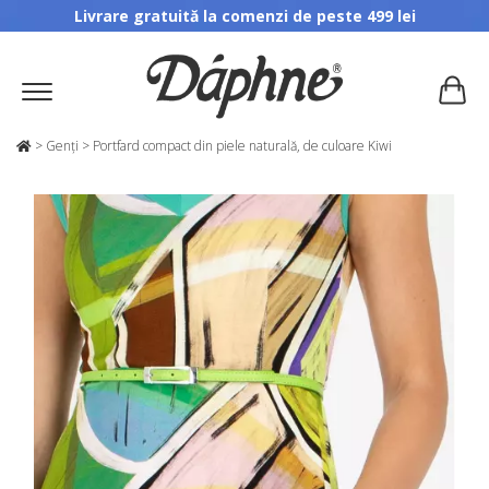
Livrare gratuită la comenzi de peste 499 lei
>
Genți
>
Portfard compact din piele naturală, de culoare Kiwi