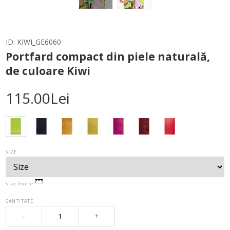
ID:
KIWI_GE6060
Portfard compact din piele naturală,
de culoare Kiwi
115.00Lei
SIZE
Size Guide
CANTITATE
-
+