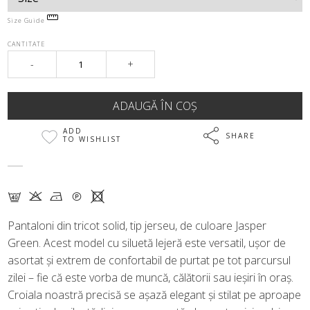
Size Guide
CANTITATE
-
+
ADD
SHARE
TO WISHLIST
F K N Q X
Pantaloni din tricot solid, tip jerseu, de culoare Jasper
Green. Acest model cu siluetă lejeră este versatil, ușor de
asortat și extrem de confortabil de purtat pe tot parcursul
zilei – fie că este vorba de muncă, călătorii sau ieșiri în oraș.
Croiala noastră precisă se așază elegant și stilat pe aproape