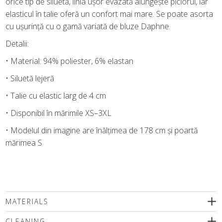
orice tip de siluetă, linia ușor evazată alungește piciorul, iar
elasticul în talie oferă un confort mai mare. Se poate asorta
cu ușurință cu o gamă variată de bluze Daphne.
Detalii:
• Material: 94% poliester, 6% elastan
• Siluetă lejeră
• Talie cu elastic larg de 4 cm
• Disponibil în mărimile XS–3XL
• Modelul din imagine are înălțimea de 178 cm și poartă
mărimea S
MATERIALS
CLEANING