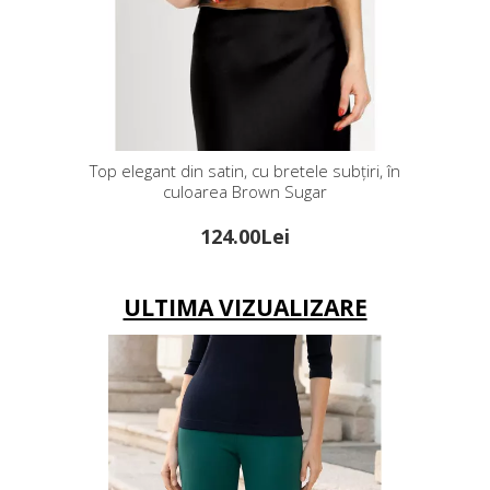
ele subțiri, în
Top elegant din satin, cu bretele subțiri, în
ugar
culoarea Evening Blue
124.00Lei
ULTIMA VIZUALIZARE