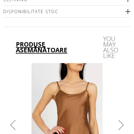
DISPONIBILITATE STOC
Vă rugăm să selectați o dimensiune
YOU
PRODUSE
MAY
ASEMĂNĂTOARE
ALSO
LIKE