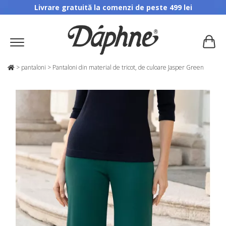
Livrare gratuită la comenzi de peste 499 lei
>
pantaloni
>
Pantaloni din material de tricot, de culoare Jasper Green