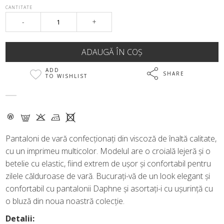
CANTITATE
-
+
ADD
SHARE
TO WISHLIST
- G K M X
Pantaloni de vară confecționați din viscoză de înaltă calitate,
cu un imprimeu multicolor. Modelul are o croială lejeră și o
betelie cu elastic, fiind extrem de ușor și confortabil pentru
zilele călduroase de vară. Bucurați-vă de un look elegant și
confortabil cu pantalonii Daphne și asortați-i cu ușurință cu
o bluză din noua noastră colecție.
Detalii: