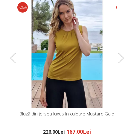
-26%
-30%
Bluză din jerseu luxos în culoare Mustard Gold
Bluză 
167.00Lei
226.00Lei