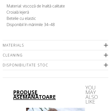
Material: viscoză de înaltă calitate
Croială lejeră
Betelie cu elastic
Disponibil în mărimile 34–48
MATERIALS
CLEANING
DISPONIBILITATE STOC
Vă rugăm să selectați o dimensiune
YOU
PRODUSE
MAY
ASEMĂNĂTOARE
ALSO
LIKE