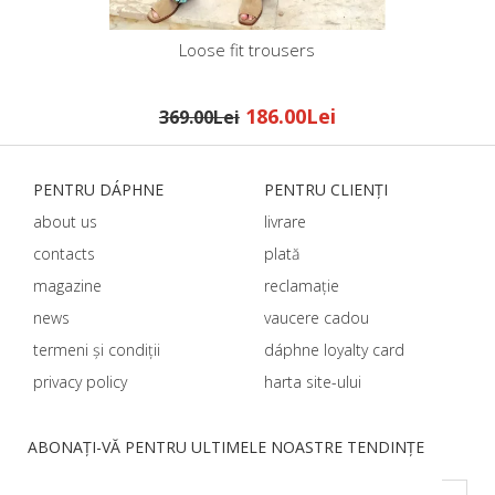
Loose fit trousers
186.00Lei
369.00Lei
PENTRU DÁPHNЕ
PENTRU CLIENȚI
about us
livrare
contacts
plată
magazine
reclamație
news
vaucere cadou
termeni și condiții
dáphnе loyalty card
privacy policy
harta site-ului
ABONAȚI-VĂ PENTRU ULTIMELE NOASTRE TENDINȚE