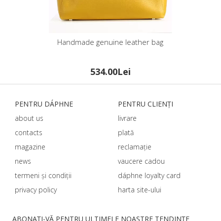
Handmade genuine leather bag
534.00Lei
PENTRU DÁPHNЕ
PENTRU CLIENȚI
about us
livrare
contacts
plată
magazine
reclamație
news
vaucere cadou
termeni și condiții
dáphnе loyalty card
privacy policy
harta site-ului
ABONAȚI-VĂ PENTRU ULTIMELE NOASTRE TENDINȚE