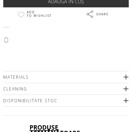
ADD
SHARE
TO WISHLIST
@
MATERIALS
CLEANING
DISPONIBILITATE STOC
Vă rugăm să selectați o dimensiune
PRODUSE