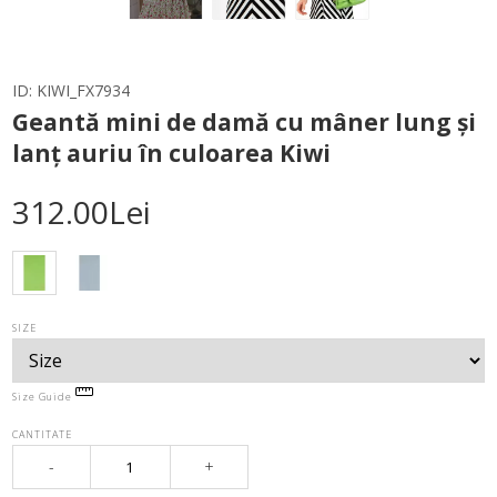
ID:
KIWI_FX7934
Geantă mini de damă cu mâner lung și
lanț auriu în culoarea Kiwi
312.00Lei
SIZE
Size Guide
CANTITATE
-
+