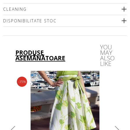
CLEANING
DISPONIBILITATE STOC
Vă rugăm să selectați o dimensiune
YOU
PRODUSE
MAY
ASEMĂNĂTOARE
ALSO
LIKE