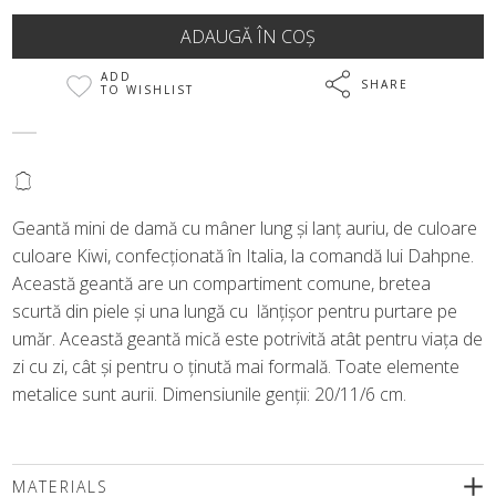
ADD
SHARE
TO WISHLIST
@
Geantă mini de damă cu mâner lung și lanț auriu, de culoare
culoare Kiwi, confecționată în Italia, la comandă lui Dahpne.
Această geantă are un compartiment comune, bretea
scurtă din piele și una lungă cu lănțișor pentru purtare pe
umăr. Această geantă mică este potrivită atât pentru viața de
zi cu zi, cât și pentru o ținută mai formală. Toate elemente
metalice sunt aurii. Dimensiunile genții: 20/11/6 cm.
MATERIALS