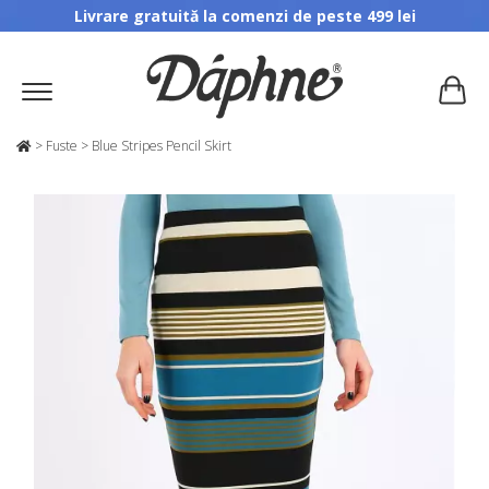
Livrare gratuită la comenzi de peste 499 lei
>
Fuste
>
Blue Stripes Pencil Skirt