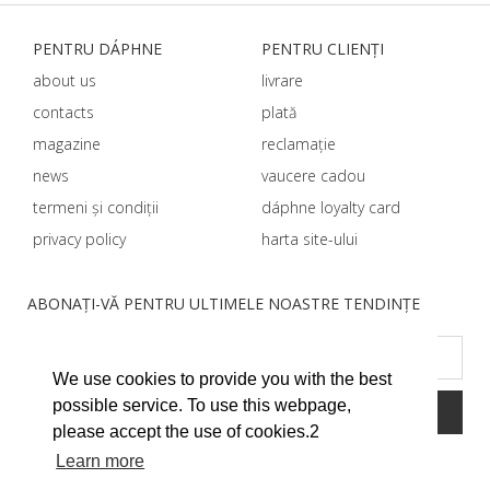
PENTRU DÁPHNЕ
PENTRU CLIENȚI
about us
livrare
contacts
plată
magazine
reclamație
news
vaucere cadou
termeni și condiții
dáphnе loyalty card
privacy policy
harta site-ului
ABONAȚI-VĂ PENTRU ULTIMELE NOASTRE TENDINȚE
We use cookies to provide you with the best
possible service. To use this webpage,
please accept the use of cookies.2
Learn more