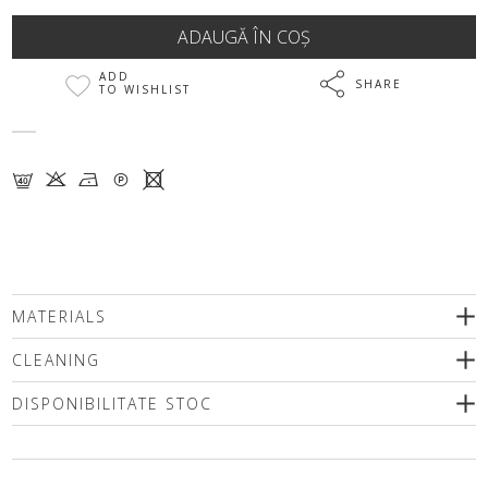
ADD
SHARE
TO WISHLIST
F K N Q X
MATERIALS
CLEANING
DISPONIBILITATE STOC
Vă rugăm să selectați o dimensiune