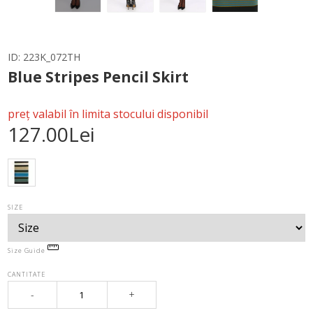
ID:
223K_072TH
Blue Stripes Pencil Skirt
preț valabil în limita stocului disponibil
127.00Lei
SIZE
Size Guide
CANTITATE
-
+