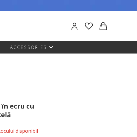
ACCESSORIES
 în ecru cu
telă
stocului disponibil