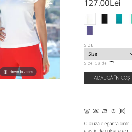
127.00Lei
SIZE
Size Guide
Hover to zoom
G K N Q X
O bluză elegantă dintr-
elastic de culoare ecru 