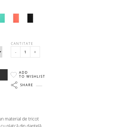
CANTITATE
-
+
ADD
TO WISHLIST
SHARE
un material de tricot
cu platcă din dantelă.