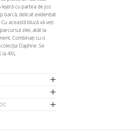
 lejeră cu partea de jos
p barcă, delicat evidențiat
 Cu această bluză vă veți
parcursul zilei, atât la
niment. Combinați cu o
n colecția Daphne. Se
S la 4XL.
TOC
o dimensiune