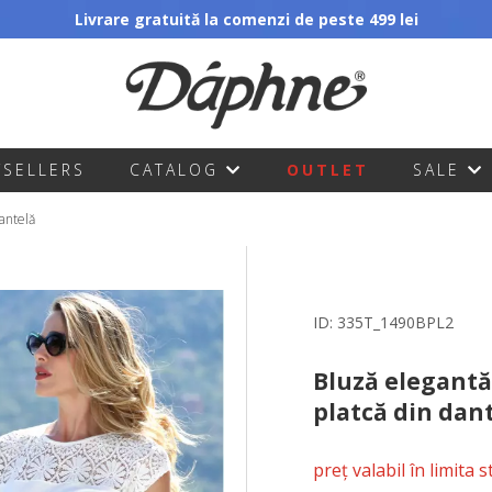
Livrare gratuită la comenzi de peste 499 lei
TSELLERS
CATALOG
OUTLET
SALE
dantelă
ID:
335T_1490BPL2
Bluză elegantă
platcă din dan
preț valabil în limita 