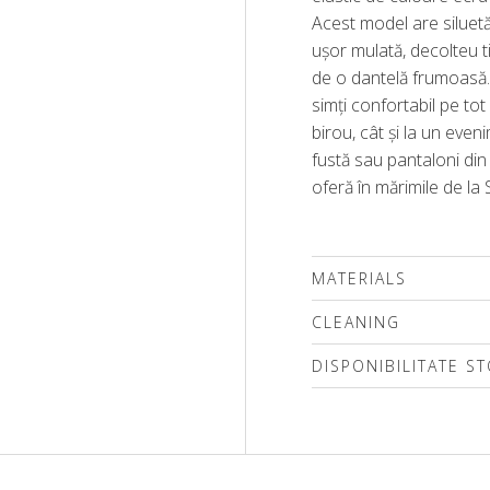
Acest model are siluetă
ușor mulată, decolteu ti
de o dantelă frumoasă.
simți confortabil pe tot 
birou, cât și la un eve
fustă sau pantaloni di
oferă în mărimile de la 
MATERIALS
CLEANING
DISPONIBILITATE S
Vă rugăm să selectați 