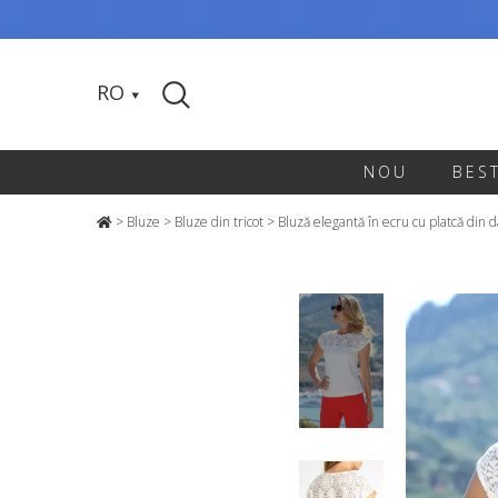
RO
NOU
BES
>
Bluze
>
Bluze din tricot
>
Bluză elegantă în ecru cu platcă din 