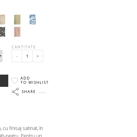
CANTITATE
-
+
ADD
TO WISHLIST
SHARE
 cu finisaj satinat, în
lb-negru. Pentru un