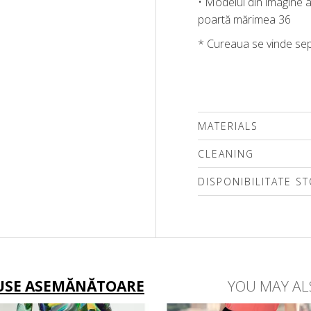
• Modelul din imagine a
poartă mărimea 36
* Cureaua se vinde sep
MATERIALS
CLEANING
DISPONIBILITATE S
Vă rugăm să selectați 
USE ASEMĂNĂTOARE
YOU MAY AL