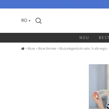
RO
NOU
BES
>
Bluze
>
Bluze formale
>
Bluză elegantă din satin, în alb-negru