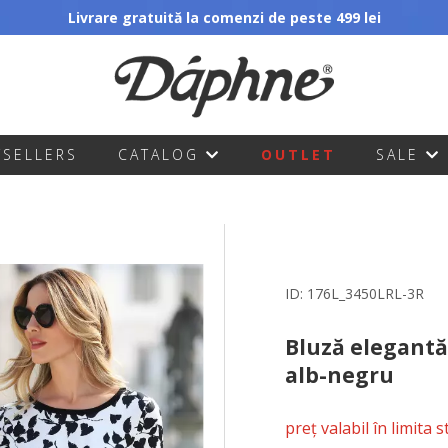
Livrare gratuită la comenzi de peste 499 lei
TSELLERS
CATALOG
OUTLET
SALE
ID:
176L_3450LRL-3R
Bluză elegantă 
alb-negru
preț valabil în limita 