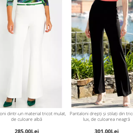
loni drepți și stilați din tricot de
Eșarfă neagră vaporoasă dint
lux, de culoarea neagră
țesătură fină cu buline alb
301.00Lei
99.00Lei