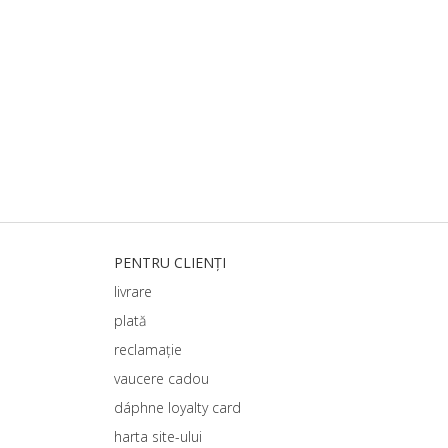
PENTRU CLIENȚI
livrare
plată
reclamație
vaucere cadou
dáphnе loyalty card
harta site-ului