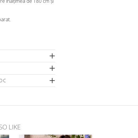
re înălțimea de 180 cm și
arat.
TOC
o dimensiune
SO LIKE