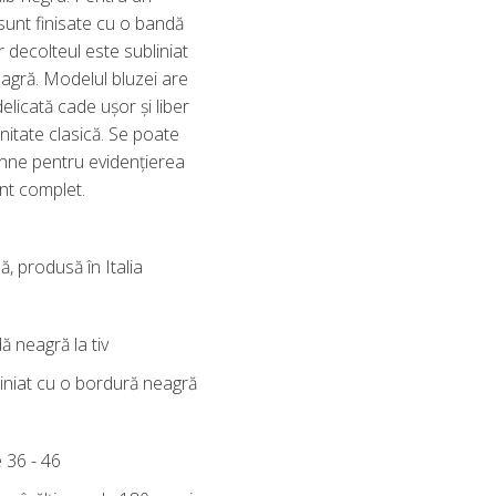
 sunt finisate cu o bandă
ar decolteul este subliniat
agră. Modelul bluzei are
delicată cade ușor și liber
itate clasică. Se poate
hne pentru evidențierea
ant complet.
, produsă în Italia
 neagră la tiv
liniat cu o bordură neagră
e 36 - 46