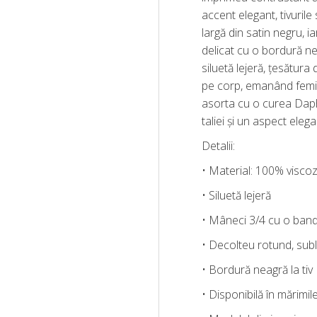
accent elegant, tivurile
largă din satin negru, i
delicat cu o bordură ne
siluetă lejeră, țesătura 
pe corp, emanând femin
asorta cu o curea Dap
taliei și un aspect eleg
Detalii:
• Material: 100% viscoză
• Siluetă lejeră
• Mâneci 3/4 cu o bandă
• Decolteu rotund, sub
• Bordură neagră la tiv
• Disponibilă în mărimil