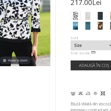
217.00Lei
SIZE
Size Guide
Hover to zoom
G K N Q X
Bluză stilată din viscoză,
imprimeu contrastant a