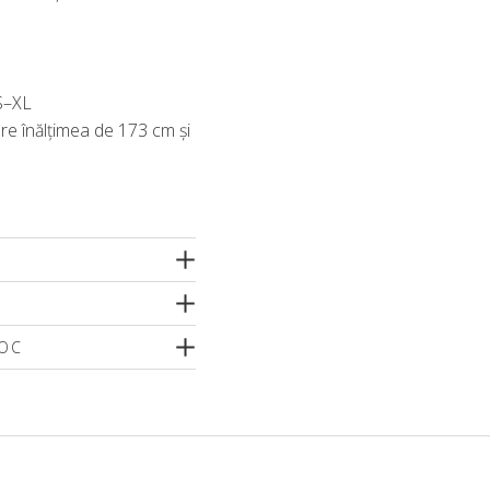
 S–XL
re înălțimea de 173 cm și
TOC
o dimensiune