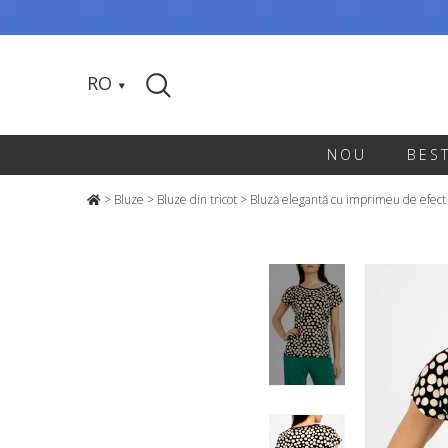
RO
NOU
BES
>
Bluze
>
Bluze din tricot
>
Bluză elegantă cu imprimeu de efect