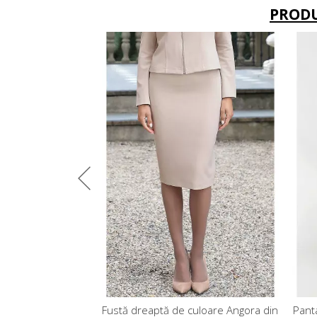
PROD
ilați din tricot de
Fustă dreaptă de culoare Angora din
Pantal