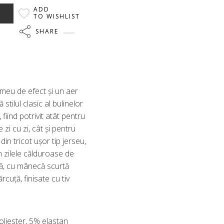
ADD
TO WISHLIST
SHARE
imeu de efect și un aer
tilul clasic al bulinelor
fiind potrivit atât pentru
e zi cu zi, cât și pentru
din tricot ușor tip jerseu,
n zilele călduroase de
eră, cu mânecă scurtă
rcuță, finisate cu tiv
poliester, 5% elastan