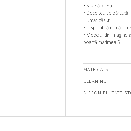
• Siluetă lejeră
• Decolteu tip bărcuță
• Umăr căzut
• Disponibilă în mărimi
• Modelul din imagine a
poartă mărimea S
MATERIALS
CLEANING
DISPONIBILITATE S
Vă rugăm să selectați 