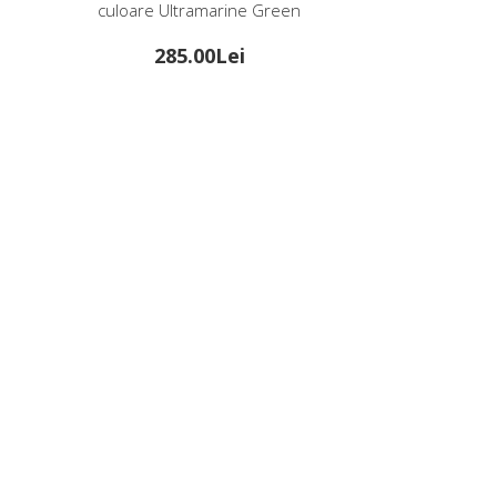
culoare Ultramarine Green
culoarea Li
285.00Lei
1
301.00Lei