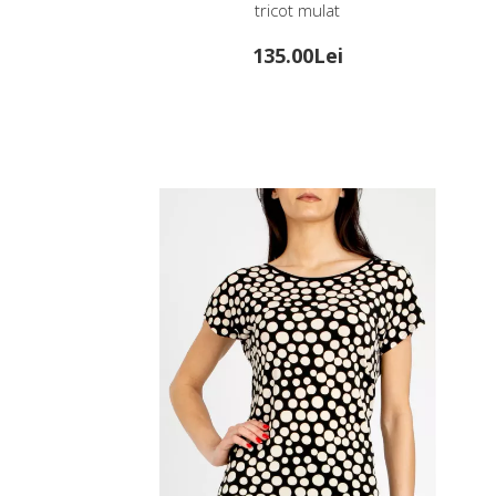
rea neagră
tricot mulat
0Lei
135.00Lei