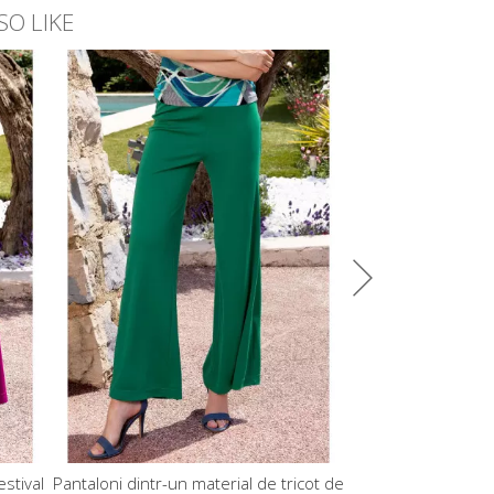
SO LIKE
-49%
tival
Pantaloni dintr-un material de tricot de
Pantalon elegant din 