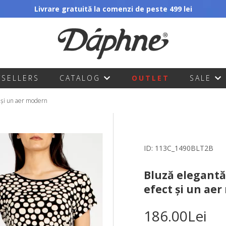
Livrare gratuită la comenzi de peste 499 lei
TSELLERS
CATALOG
OUTLET
SALE
 și un aer modern
ID:
113C_1490BLT2B
Bluză elegant
efect și un ae
186.00Lei