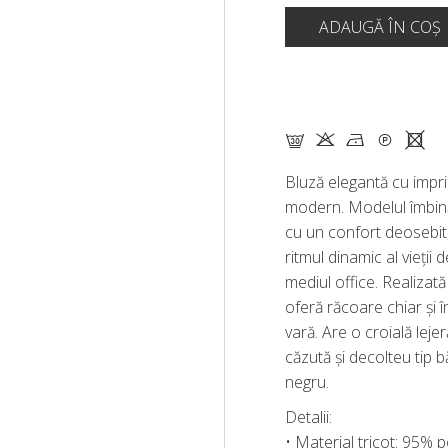
G K N Q X
Bluză elegantă cu impr
modern. Modelul îmbină s
cu un confort deosebit, 
ritmul dinamic al vieții d
mediul office. Realizată 
oferă răcoare chiar și î
vară. Are o croială lej
căzută și decolteu tip bă
negru.
Detalii:
• Material tricot: 95% 