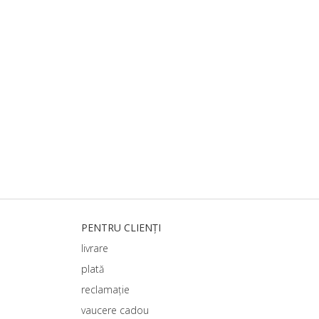
PENTRU CLIENȚI
livrare
plată
reclamație
vaucere cadou