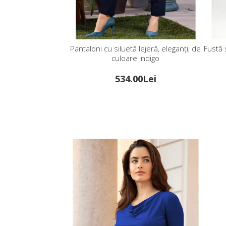
etă lejeră, eleganți, de
Fustă stilată din viscoză groasă satinată
Pa
are indigo
, de culoare Midnight Blue
4.00Lei
503.00Lei