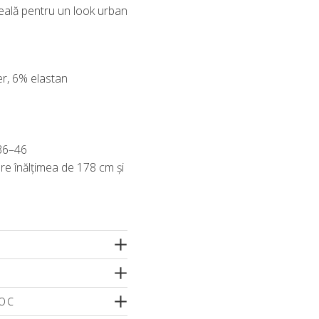
deală pentru un look urban
er, 6% elastan
 36–46
re înălțimea de 178 cm și
TOC