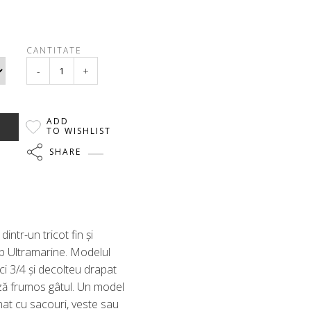
CANTITATE
-
+
ADD
TO WISHLIST
SHARE
dintr-un tricot fin și
p Ultramarine. Modelul
i 3/4 și decolteu drapat
ază frumos gâtul. Un model
nat cu sacouri, veste sau