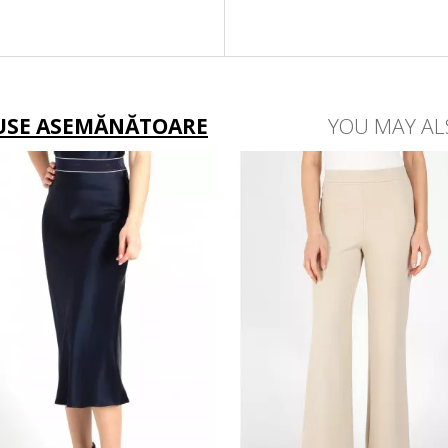
Vă rugăm să selectați 
USE ASEMĂNĂTOARE
YOU MAY AL