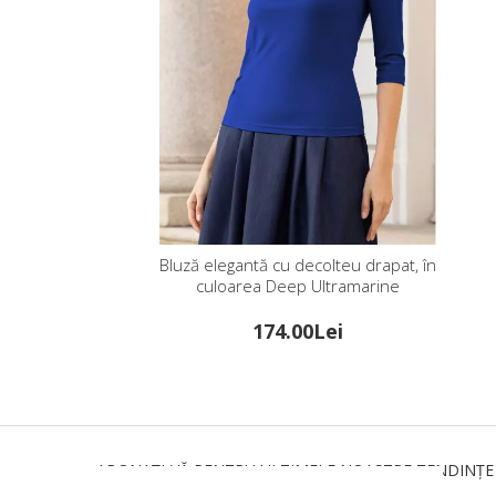
Bluză elegantă cu decolteu drapat, în
culoarea Deep Ultramarine
174.00Lei
ABONAȚI-VĂ PENTRU ULTIMELE NOASTRE TENDINȚE