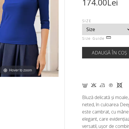
174.00Lei
SIZE
Size Guide
Hover to zoom
G K N Q X
Bluză delicată și moale, 
neted, în culoarea Dee
este cambrat, cu mânec
elegant, care evidenți
versatil, ușor de combi