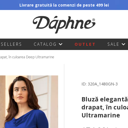
Livrare gratuită la comenzi de peste 499 lei
TSELLERS
CATALOG
OUTLET
SALE
rapat, în culoarea Deep Ultramarine
ID:
320A_1480GN-3
Bluză elegantă
drapat, în cul
Ultramarine