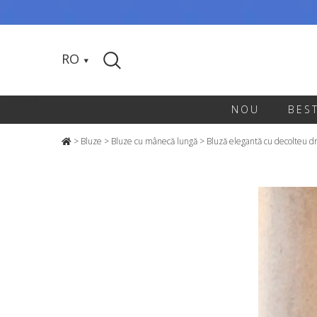
RO
NOU
BES
>
Bluze
>
Bluze cu mânecă lungă
>
Bluză elegantă cu decolteu d