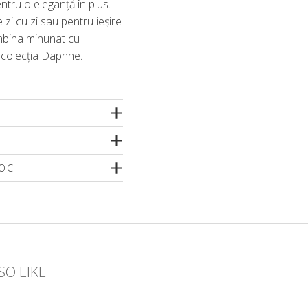
entru o eleganță în plus.
e zi cu zi sau pentru ieșire
mbina minunat cu
 colecția Daphne.
TOC
o dimensiune
SO LIKE