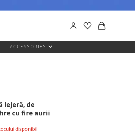
ACCESSORIES
ă lejeră, de
re cu fire aurii
stocului disponibil