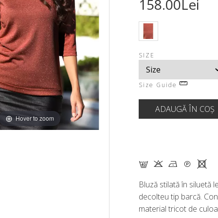
158.00Lei
SIZE
Size Guide
Hover to zoom
F K N Q X
Bluză stilată în siluetă 
decolteu tip barcă. Con
material tricot de culo