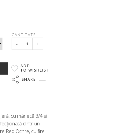
CANTITATE
-
+
ADD
TO WISHLIST
SHARE
lejeră, cu mânecă 3/4 și
fecționată dintr-un
are Red Ochre, cu fire