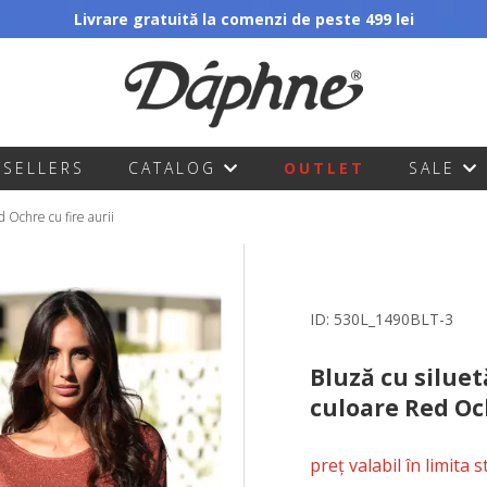
Livrare gratuită la comenzi de peste 499 lei
TSELLERS
CATALOG
OUTLET
SALE
d Ochre cu fire aurii
ID:
530L_1490BLT-3
Bluză cu siluet
culoare Red Och
preț valabil în limita 