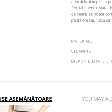
aurii delicat împletite p
Potrivită pentru viața d
de seară, se poate co
pantaloni sau fustă din
MATERIALS
CLEANING
DISPONIBILITATE S
Vă rugăm să selectați 
USE ASEMĂNĂTOARE
YOU MAY AL