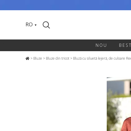
RO
NOU
BES
>
Bluze
>
Bluze din tricot
>
Bluză cu siluetă lejeră, de culoare Re