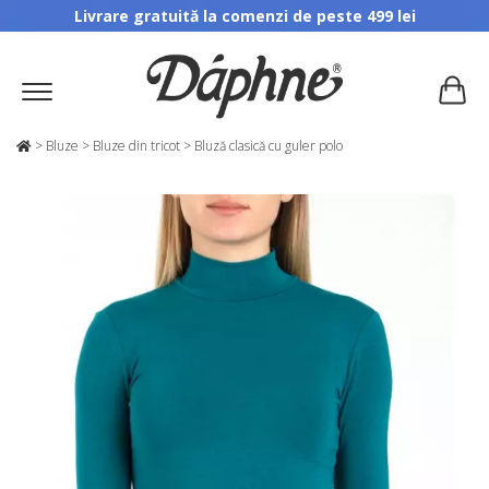
Livrare gratuită la comenzi de peste 499 lei
>
Bluze
>
Bluze din tricot
>
Bluză clasică cu guler polo