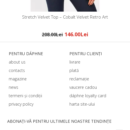
etch Velvet Top – Cobalt Velvet Retro Art
Stretch Velvet Top –
146.00Lei
208.00Lei
208.00Le
PENTRU DÁPHNЕ
PENTRU CLIENȚI
about us
livrare
contacts
plată
magazine
reclamație
news
vaucere cadou
termeni și condiții
dáphnе loyalty card
privacy policy
harta site-ului
ABONAȚI-VĂ PENTRU ULTIMELE NOASTRE TENDINȚE