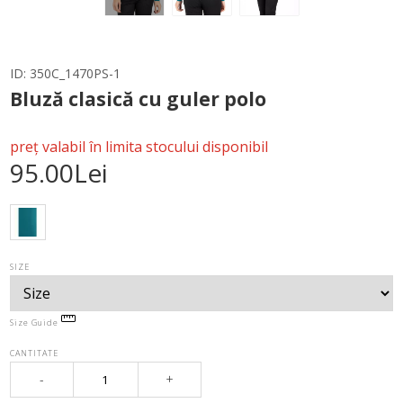
ID:
350C_1470PS-1
Bluză clasică cu guler polo
preț valabil în limita stocului disponibil
95.00Lei
SIZE
Size Guide
CANTITATE
-
+