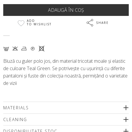
ADD
SHARE
TO WISHLIST
F K N Q X
Bluză cu guler polo jos, din material tricotat moale și elastic
de culoare Teal Green. Se potrivește cu ușurință cu diferite
pantaloni și fuste din colecția noastră, permițând o varietate
de vizii
MATERIALS
CLEANING
DISPONIBILITATE STOC