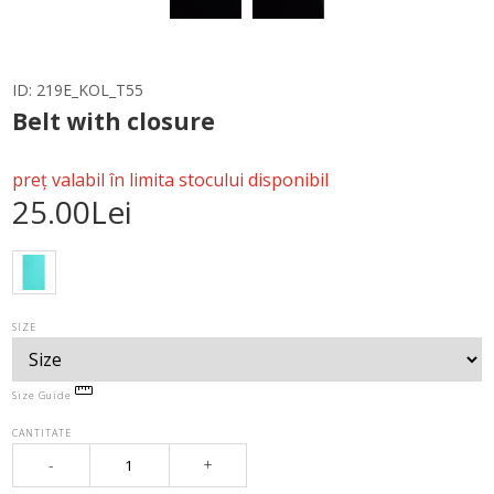
ID:
219E_KOL_T55
Belt with closure
preț valabil în limita stocului disponibil
25.00Lei
SIZE
Size Guide
CANTITATE
-
+