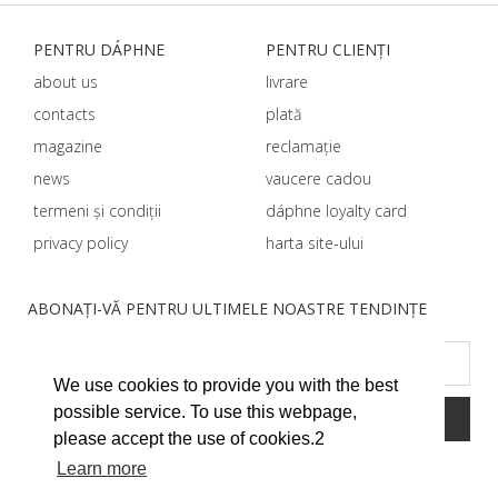
PENTRU DÁPHNЕ
PENTRU CLIENȚI
about us
livrare
contacts
plată
magazine
reclamație
news
vaucere cadou
termeni și condiții
dáphnе loyalty card
privacy policy
harta site-ului
ABONAȚI-VĂ PENTRU ULTIMELE NOASTRE TENDINȚE
We use cookies to provide you with the best
possible service. To use this webpage,
please accept the use of cookies.2
Learn more