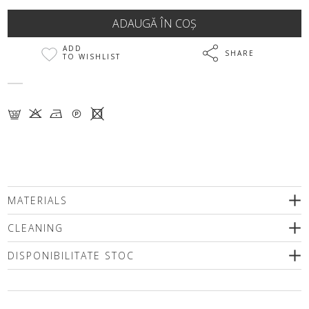
ADD
SHARE
TO WISHLIST
G K N Q X
MATERIALS
CLEANING
DISPONIBILITATE STOC
Vă rugăm să selectați o dimensiune