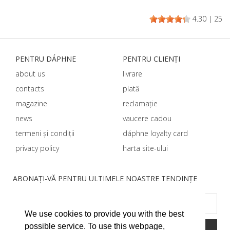
4.30
|
25
PENTRU DÁPHNЕ
PENTRU CLIENȚI
about us
livrare
contacts
plată
magazine
reclamație
news
vaucere cadou
termeni și condiții
dáphnе loyalty card
privacy policy
harta site-ului
ABONAȚI-VĂ PENTRU ULTIMELE NOASTRE TENDINȚE
We use cookies to provide you with the best
possible service. To use this webpage,